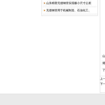
山东精密无缝钢管实现极小尺寸公差
无缝钢管用于机械制造、石油化工、
山
规
上
下