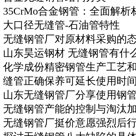
35CrMo合金钢管：全面解
大口径无缝管-石油管特性
无缝钢管厂对原材料采购的
山东昊运钢材 无缝钢管有什
化学成份精密钢管生产工艺
缝管正确保养可延长使用时
山东无缝钢管厂分享使用钢
无缝钢管产能的控制与淘汰
无缝钢管厂挺价意愿强烈后