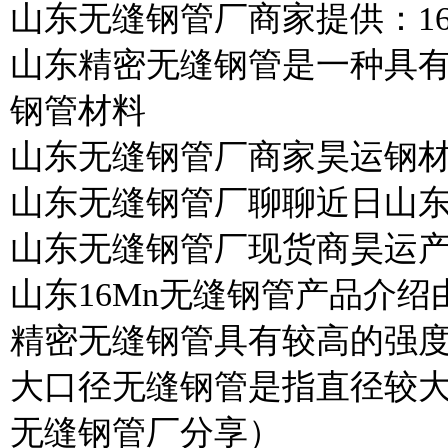
山东无缝钢管厂商家提供：1
山东精密无缝钢管是一种具
钢管材料
山东无缝钢管厂商家昊运钢
山东无缝钢管厂聊聊近日山
山东无缝钢管厂现货商昊运
山东16Mn无缝钢管产品介
精密无缝钢管具有较高的强度
大口径无缝钢管是指直径较
无缝钢管厂分享）