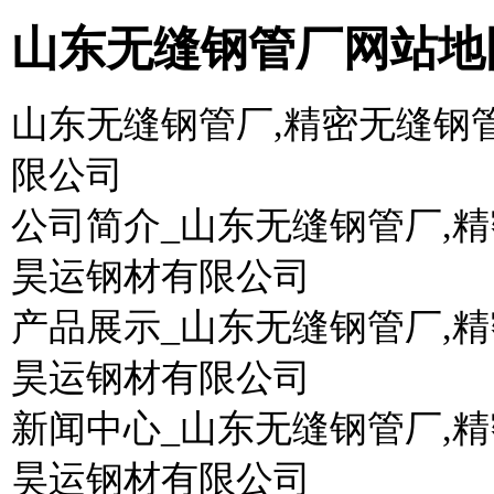
山东无缝钢管厂网站地
山东无缝钢管厂,精密无缝钢
限公司
公司简介_山东无缝钢管厂,精
昊运钢材有限公司
产品展示_山东无缝钢管厂,精
昊运钢材有限公司
新闻中心_山东无缝钢管厂,精
昊运钢材有限公司