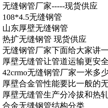
无缝钢管厂家-----现货供应
108*4.5无缝钢管
山东厚壁无缝钢管
热扩无缝钢管 现货供应
无缝钢管厂家下面给大家讲
厚壁无缝管让管道运输更安
42crmo无缝钢管厂家一米多
厚壁合金管性能要比一般的
厚壁无缝管生产分冷拔和热
合金无缝钢管结构分类