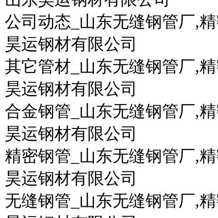
公司动态_山东无缝钢管厂,精
昊运钢材有限公司
其它管材_山东无缝钢管厂,精
昊运钢材有限公司
合金钢管_山东无缝钢管厂,精
昊运钢材有限公司
精密钢管_山东无缝钢管厂,精
昊运钢材有限公司
无缝钢管_山东无缝钢管厂,精