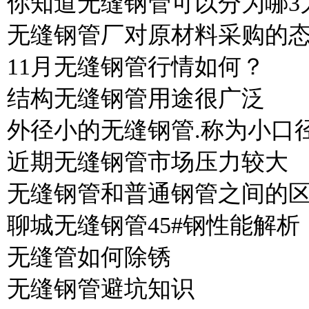
你知道无缝钢管可以分为哪3
无缝钢管厂对原材料采购的
11月无缝钢管行情如何？
结构无缝钢管用途很广泛
外径小的无缝钢管.称为小口
近期无缝钢管市场压力较大
无缝钢管和普通钢管之间的
聊城无缝钢管45#钢性能解析
无缝管如何除锈
无缝钢管避坑知识