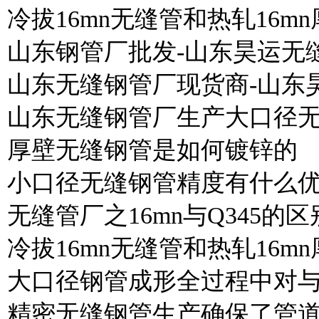
冷拔16mn无缝管和热轧16m
山东钢管厂批发-山东昊运无
山东无缝钢管厂现货商-山东
山东无缝钢管厂生产大口径无
厚壁无缝钢管是如何镀锌的
小口径无缝钢管精度有什么
无缝管厂之16mn与Q345的区
冷拔16mn无缝管和热轧16m
大口径钢管成形全过程中对
精密无缝钢管生产确保了管