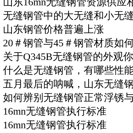
山东16mn无缝钢管资源供应
无缝钢管中的大无缝和小无
山东钢管价格普遍上涨
20＃钢管与45＃钢管材质如
关于Q345B无缝钢管的外观
什么是无缝钢管，有哪些性
五月最后的呐喊，山东无缝
如何辨别无缝钢管正常浮锈
16mn无缝钢管执行标准
16mn无缝钢管执行标准