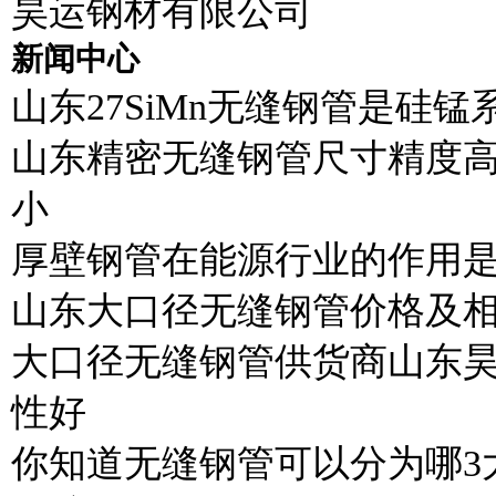
昊运钢材有限公司
新闻中心
山东27SiMn无缝钢管是硅
山东精密无缝钢管尺寸精度
小
厚壁钢管在能源行业的作用
山东大口径无缝钢管价格及
大口径无缝钢管供货商山东
性好
你知道无缝钢管可以分为哪3