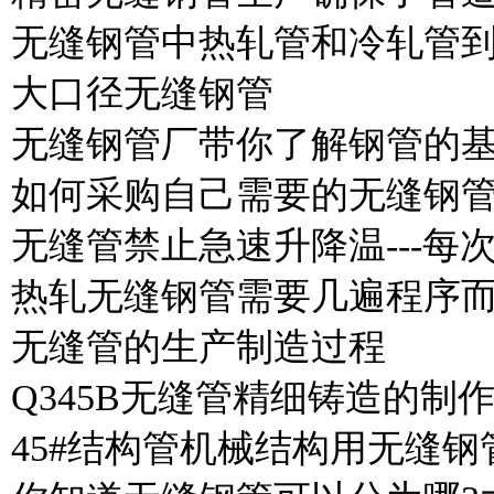
无缝钢管中热轧管和冷轧管
大口径无缝钢管
无缝钢管厂带你了解钢管的
如何采购自己需要的无缝钢
无缝管禁止急速升降温---每
热轧无缝钢管需要几遍程序
无缝管的生产制造过程
Q345B无缝管精细铸造的制
45#结构管机械结构用无缝钢